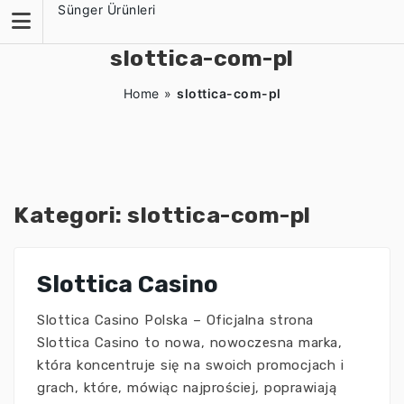
Skip
Sünger Ürünleri
to
content
slottica-com-pl
Home
»
slottica-com-pl
Kategori:
slottica-com-pl
Slottica Casino
Slottica Casino Polska – Oficjalna strona
Slottica Casino to nowa, nowoczesna marka,
która koncentruje się na swoich promocjach i
grach, które, mówiąc najprościej, poprawiają