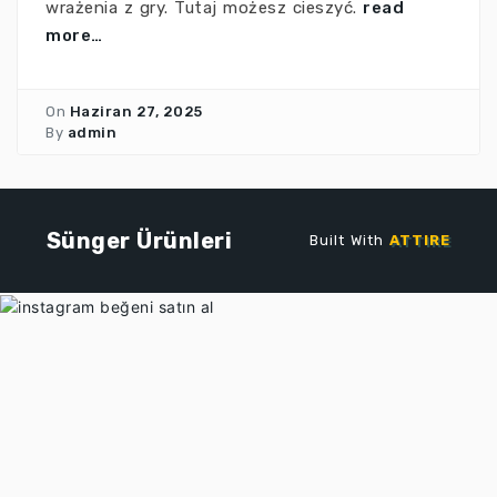
wrażenia z gry. Tutaj możesz cieszyć.
read
more…
On
Haziran 27, 2025
By
admin
Sünger Ürünleri
Built With
ATTIRE