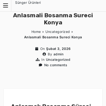
Skip
Sünger Ürünleri
to
content
Anlasmali Bosanma Sureci
Konya
Home
»
Uncategorized
»
Anlasmali Bosanma Sureci Konya
On
Şubat 3, 2026
By
admin
In
Uncategorized
No comments