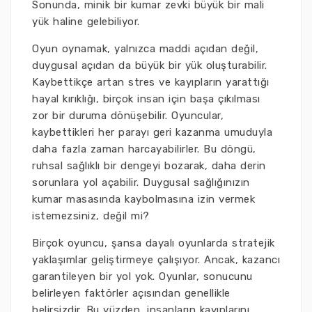
Sonunda, minik bir kumar zevki büyük bir mali
yük haline gelebiliyor.
Oyun oynamak, yalnızca maddi açıdan değil,
duygusal açıdan da büyük bir yük oluşturabilir.
Kaybettikçe artan stres ve kayıpların yarattığı
hayal kırıklığı, birçok insan için başa çıkılması
zor bir duruma dönüşebilir. Oyuncular,
kaybettikleri her parayı geri kazanma umuduyla
daha fazla zaman harcayabilirler. Bu döngü,
ruhsal sağlıklı bir dengeyi bozarak, daha derin
sorunlara yol açabilir. Duygusal sağlığınızın
kumar masasında kaybolmasına izin vermek
istemezsiniz, değil mi?
Birçok oyuncu, şansa dayalı oyunlarda stratejik
yaklaşımlar geliştirmeye çalışıyor. Ancak, kazancı
garantileyen bir yol yok. Oyunlar, sonucunu
belirleyen faktörler açısından genellikle
belirsizdir. Bu yüzden, insanların kayıplarını