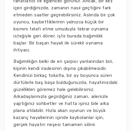
rahatlatıcı ve eğlenceli görünür. Ancak, bir kez
içeri girdiğinizde, zamanın nasıl geçtiğini fark
etmeden saatler geçirebilirsiniz. Aslında bir çok
oyuncu, kaybettiklerinin yalnızca küçük bir
kısmını telafi etme umuduyla tekrar oynama
isteğiyle geri döner. işte burada bağımlılık
başlar: Bir başarı hayali ile sürekli oynama
ihtiyacı.
Bağımlılığın belki de en çarpıcı yanlarından biri,
kişinin kendi iradesinin dışına çıkabilmesidir.
Kendinizi birkaç tokatla, bir ay boyunca süren
dürtülerle baş başa bulduğunuzda, hayatınızdaki
güzellikleri göremez hale gelebilirsiniz.
Arkadaşlarınızla geçirdiğiniz zaman, ailenizle
yaptığınız sohbetler ve hatta işiniz bile arka
plana atılabilir. Hızla akan oyunun ve büyük
kazanç hayallerinin içinde kaybolanlar için,
gerçek hayatın neşesi tamamen silinir.