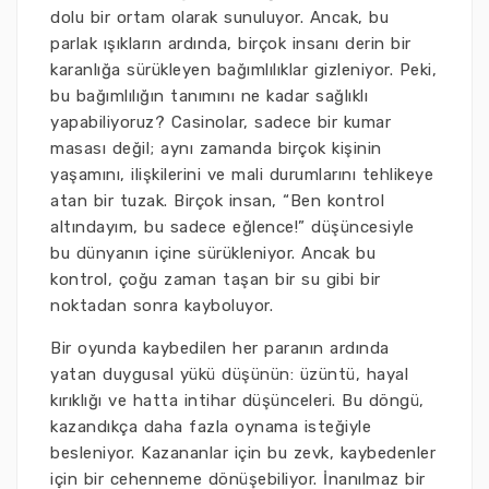
dolu bir ortam olarak sunuluyor. Ancak, bu
parlak ışıkların ardında, birçok insanı derin bir
karanlığa sürükleyen bağımlılıklar gizleniyor. Peki,
bu bağımlılığın tanımını ne kadar sağlıklı
yapabiliyoruz? Casinolar, sadece bir kumar
masası değil; aynı zamanda birçok kişinin
yaşamını, ilişkilerini ve mali durumlarını tehlikeye
atan bir tuzak. Birçok insan, “Ben kontrol
altındayım, bu sadece eğlence!” düşüncesiyle
bu dünyanın içine sürükleniyor. Ancak bu
kontrol, çoğu zaman taşan bir su gibi bir
noktadan sonra kayboluyor.
Bir oyunda kaybedilen her paranın ardında
yatan duygusal yükü düşünün: üzüntü, hayal
kırıklığı ve hatta intihar düşünceleri. Bu döngü,
kazandıkça daha fazla oynama isteğiyle
besleniyor. Kazananlar için bu zevk, kaybedenler
için bir cehenneme dönüşebiliyor. İnanılmaz bir