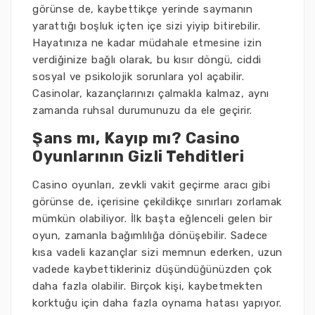
görünse de, kaybettikçe yerinde saymanın
yarattığı boşluk içten içe sizi yiyip bitirebilir.
Hayatınıza ne kadar müdahale etmesine izin
verdiğinize bağlı olarak, bu kısır döngü, ciddi
sosyal ve psikolojik sorunlara yol açabilir.
Casinolar, kazançlarınızı çalmakla kalmaz, aynı
zamanda ruhsal durumunuzu da ele geçirir.
Şans mı, Kayıp mı? Casino
Oyunlarının Gizli Tehditleri
Casino oyunları, zevkli vakit geçirme aracı gibi
görünse de, içerisine çekildikçe sınırları zorlamak
mümkün olabiliyor. İlk başta eğlenceli gelen bir
oyun, zamanla bağımlılığa dönüşebilir. Sadece
kısa vadeli kazançlar sizi memnun ederken, uzun
vadede kaybettikleriniz düşündüğünüzden çok
daha fazla olabilir. Birçok kişi, kaybetmekten
korktuğu için daha fazla oynama hatası yapıyor.