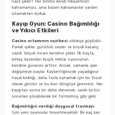
nasıl çıkılır? Her birimiz kendi hikayemizin
kahramanıyız, ama bazen kahramanlar yardım
istemekten korkar.
Kayıp Oyun: Casino Bağımlılığı
ve Yıkıcı Etkileri
Casino ortamının cazibesi
oldukça güçlüdür.
Parlak ışıklar, gürültülü sesler ve büyük kazanç
vaadi, birçok insanı kendine çeker. İlk başta,
birkaç kazanılan küçük miktar oyuncunun
kendine güvenini arttırır. Ancak, zamanla işler
değişmeye başlar. Kaybettiğinizde yaşadığınız
hayal kırıklığı, daha fazla oynamak için bir fırsat
olarak görülür ve bu kısır döngüye girersiniz. Her
kayıptan sonra bir daha denemek, sanki bütün
sorunları çözebilecek bir formülmüş gibi gelir.
Bağımlılığın verdiği duygusal travmayı
tüm yeni oyuncular hissetmeyebilir. Bir kaç kez