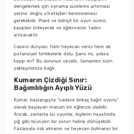
dengelemek için oynama sürelerini artırması
yerine, doğru stratejileri benimsemesi
gerekebilir. Planlı ve bilinçli bir oyun süreci,
kayıpları önleyecek ve eğlencenin tadını
artıracaktır.
Casino dünyası, hem heyecan verici hem de
potansiyel tehlikelerle dolu. Şans mı, yoksa
kayıp mı? Bu sorunun cevabı, tamamen sizin
yaklaşımınıza bağlı.
Kumarın Çizdiği Sınır:
Bağımlılığın Ayıplı Yüzü
Kumar, başlangıçta “sadece birkaç kağıt oyunu”
olarak başlayan masum bir eğlence olabilir.
Ancak, zamanla bu oyunlar, kişilerin hayatında
çığ gibi büyüyen bir sorun haline dönüşebilir.
Fazlasıyla risk almanın ve heyecan bulmanın bir