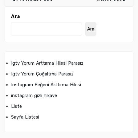
Ara
Ara
Igtv Yorum Arttırma Hilesi Parasız
Igtv Yorum Çoğaltma Parasız
Instagram Beğeni Arttırma Hilesi
instagram gizli hikaye
Liste
Sayfa Listesi