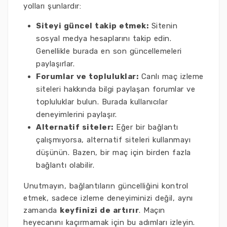
yolları şunlardır:
Siteyi güncel takip etmek:
Sitenin
sosyal medya hesaplarını takip edin.
Genellikle burada en son güncellemeleri
paylaşırlar.
Forumlar ve topluluklar:
Canlı maç izleme
siteleri hakkında bilgi paylaşan forumlar ve
topluluklar bulun. Burada kullanıcılar
deneyimlerini paylaşır.
Alternatif siteler:
Eğer bir bağlantı
çalışmıyorsa, alternatif siteleri kullanmayı
düşünün. Bazen, bir maç için birden fazla
bağlantı olabilir.
Unutmayın, bağlantıların güncelliğini kontrol
etmek, sadece izleme deneyiminizi değil, aynı
zamanda
keyfinizi de artırır
. Maçın
heyecanını kaçırmamak için bu adımları izleyin.