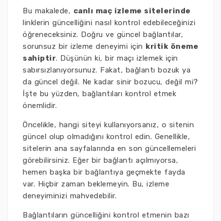
Bu makalede,
canlı maç izleme sitelerinde
linklerin güncelliğini nasıl kontrol edebileceğinizi
öğreneceksiniz. Doğru ve güncel bağlantılar,
sorunsuz bir izleme deneyimi için
kritik öneme
sahiptir
. Düşünün ki, bir maçı izlemek için
sabırsızlanıyorsunuz. Fakat, bağlantı bozuk ya
da güncel değil. Ne kadar sinir bozucu, değil mi?
İşte bu yüzden, bağlantıları kontrol etmek
önemlidir.
Öncelikle, hangi siteyi kullanıyorsanız, o sitenin
güncel olup olmadığını kontrol edin. Genellikle,
sitelerin ana sayfalarında en son güncellemeleri
görebilirsiniz. Eğer bir bağlantı açılmıyorsa,
hemen başka bir bağlantıya geçmekte fayda
var. Hiçbir zaman beklemeyin. Bu, izleme
deneyiminizi mahvedebilir.
Bağlantıların güncelliğini kontrol etmenin bazı