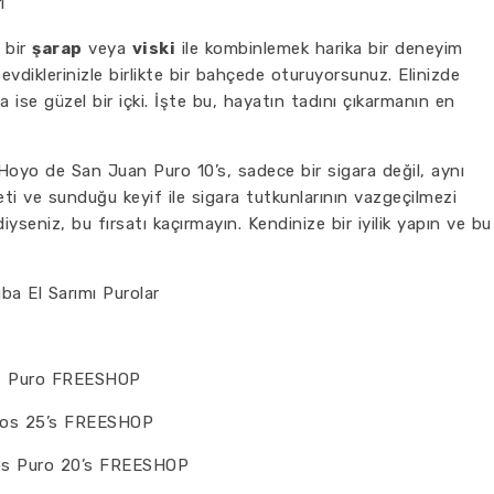
i
a bir
şarap
veya
viski
ile kombinlemek harika bir deneyim
evdiklerinizle birlikte bir bahçede oturuyorsunuz. Elinizde
ise güzel bir içki. İşte bu, hayatın tadını çıkarmanın en
oyo de San Juan Puro 10’s, sadece bir sigara değil, aynı
eti ve sunduğu keyif ile sigara tutkunlarının vazgeçilmezi
yseniz, bu fırsatı kaçırmayın. Kendinize bir iyilik yapın ve bu
ba El Sarımı Purolar
’s Puro FREESHOP
ubos 25’s FREESHOP
gos Puro 20’s FREESHOP