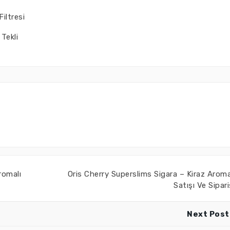
iltresi
Tekli
romalı
Oris Cherry Superslims Sigara – Kiraz Aroma
Satışı Ve Sipari
Next Post