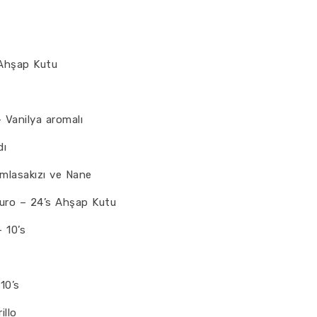
 Ahşap Kutu
 Vanilya aromalı
dı
mlasakızı ve Nane
uro – 24’s Ahşap Kutu
– 10’s
10’s
illo