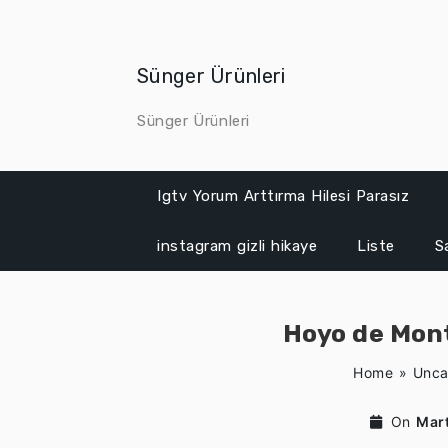
Skip
to
content
Sünger Ürünleri
Sünger Ürünleri
Igtv Yorum Arttırma Hilesi Parasız
instagram gizli hikaye
Liste
S
Hoyo de Mon
Home
»
Unca
On
Mar