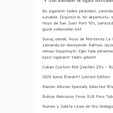
Özel etkinlikler ve sigara festivaller
Bu sigaranın tadını çıkarırken, yanınd
sunabilir. Düşünün ki, bir akşamüstü, s
Hoyo de San Juan Puro 10’s, yanınızda 
güzel yollarından biri!
Sonuç olarak, Hoyo de Monterrey Le H
zamanda bir deneyimdir. Kalitesi, lezz
olmayı başarmıştır. Eğer hala denemedi
eşsiz sigaranın tadını çıkarın!
Cuban Custom Roll Çeşitleri 25’s – Kü
IQOS Iluma Stardrift Limited Edition
Ramón Allones Specially Selected 10
Bolivar Belicosos Finos SLB Puro T
Romeo y Julieta Linea de Oro Hidal