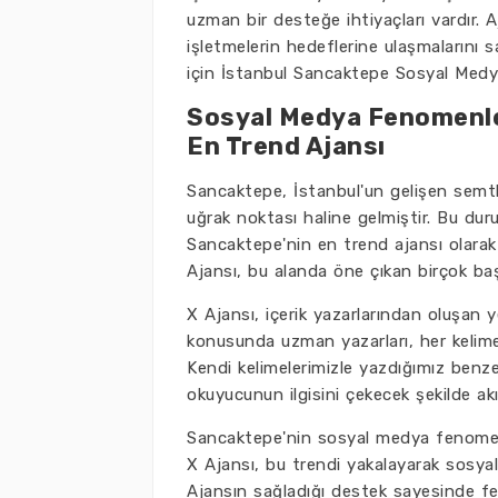
uzman bir desteğe ihtiyaçları vardır. Aj
işletmelerin hedeflerine ulaşmalarını s
için İstanbul Sancaktepe Sosyal Medya
Sosyal Medya Fenomenler
En Trend Ajansı
Sancaktepe, İstanbul'un gelişen semtl
uğrak noktası haline gelmiştir. Bu dur
Sancaktepe'nin en trend ajansı olarak
Ajansı, bu alanda öne çıkan birçok baş
X Ajansı, içerik yazarlarından oluşan 
konusunda uzman yazarları, her kelimen
Kendi kelimelerimizle yazdığımız benz
okuyucunun ilgisini çekecek şekilde akı
Sancaktepe'nin sosyal medya fenomenler
X Ajansı, bu trendi yakalayarak sosya
Ajansın sağladığı destek sayesinde feno