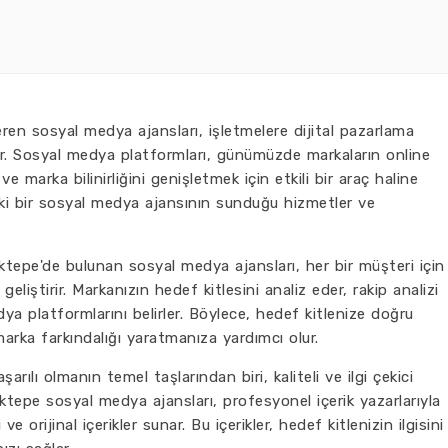
ren sosyal medya ajansları, işletmelere dijital pazarlama
lar. Sosyal medya platformları, günümüzde markaların online
ve marka bilinirliğini genişletmek için etkili bir araç haline
eki bir sosyal medya ajansının sunduğu hizmetler ve
ktepe'de bulunan sosyal medya ajansları, her bir müşteri için
 geliştirir. Markanızın hedef kitlesini analiz eder, rakip analizi
a platformlarını belirler. Böylece, hedef kitlenize doğru
e marka farkındalığı yaratmanıza yardımcı olur.
rılı olmanın temel taşlarından biri, kaliteli ve ilgi çekici
aktepe sosyal medya ajansları, profesyonel içerik yazarlarıyla
e orijinal içerikler sunar. Bu içerikler, hedef kitlenizin ilgisini