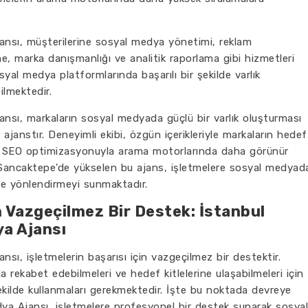
nsı, müşterilerine sosyal medya yönetimi, reklam
rme, marka danışmanlığı ve analitik raporlama gibi hizmetleri
yal medya platformlarında başarılı bir şekilde varlık
ilmektedir.
sı, markaların sosyal medyada güçlü bir varlık oluşturması
ajanstır. Deneyimli ekibi, özgün içerikleriyle markaların hedef
 ve SEO optimizasyonuyla arama motorlarında daha görünür
 Sancaktepe'de yükselen bu ajans, işletmelere sosyal medyad
ve yönlendirmeyi sunmaktadır.
in Vazgeçilmez Bir Destek: İstanbul
a Ajansı
ı, işletmelerin başarısı için vazgeçilmez bir destektir.
 rekabet edebilmeleri ve hedef kitlelerine ulaşabilmeleri için
şekilde kullanmaları gerekmektedir. İşte bu noktada devreye
ya Ajansı, işletmelere profesyonel bir destek sunarak sosyal