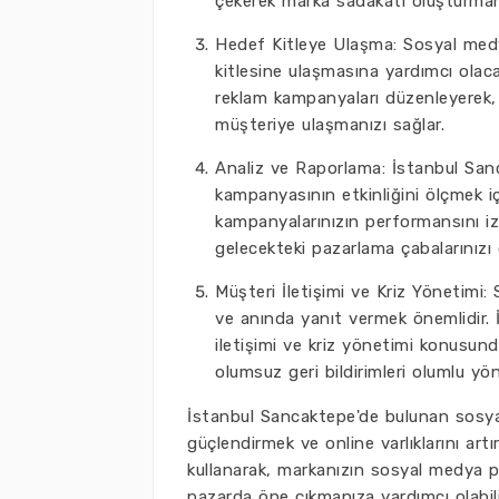
çekerek marka sadakati oluşturmanı
Hedef Kitleye Ulaşma: Sosyal medy
kitlesine ulaşmasına yardımcı olacak
reklam kampanyaları düzenleyerek, 
müşteriye ulaşmanızı sağlar.
Analiz ve Raporlama: İstanbul San
kampanyasının etkinliğini ölçmek iç
kampanyalarınızın performansını izley
gelecekteki pazarlama çabalarınızı 
Müşteri İletişimi ve Kriz Yönetimi: 
ve anında yanıt vermek önemlidir. 
iletişimi ve kriz yönetimi konusunda
olumsuz geri bildirimleri olumlu y
İstanbul Sancaktepe'de bulunan sosyal 
güçlendirmek ve online varlıklarını artı
kullanarak, markanızın sosyal medya pl
pazarda öne çıkmanıza yardımcı olabili