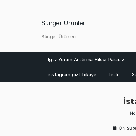
Skip
to
content
Sünger Ürünleri
Sünger Ürünleri
Igtv Yorum Arttırma Hilesi Parasız
instagram gizli hikaye
Liste
S
İst
Ho
On
Şub