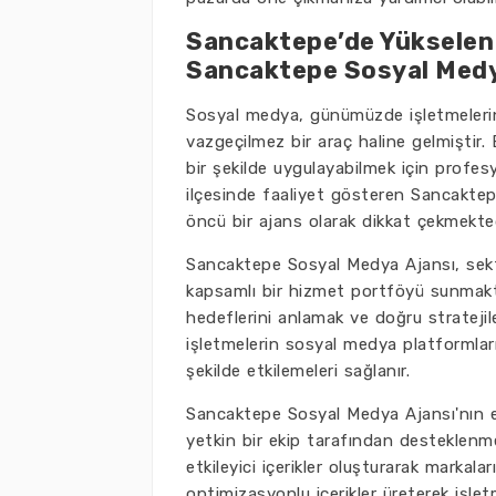
Sancaktepe’de Yükselen 
Sancaktepe Sosyal Medy
Sosyal medya, günümüzde işletmelerin m
vazgeçilmez bir araç haline gelmiştir.
bir şekilde uygulayabilmek için profes
ilçesinde faaliyet gösteren Sancakte
öncü bir ajans olarak dikkat çekmekted
Sancaktepe Sosyal Medya Ajansı, sekt
kapsamlı bir hizmet portföyü sunmakta
hedeflerini anlamak ve doğru stratejiler
işletmelerin sosyal medya platformlarınd
şekilde etkilemeleri sağlanır.
Sancaktepe Sosyal Medya Ajansı'nın e
yetkin bir ekip tarafından desteklenmes
etkileyici içerikler oluşturarak markal
optimizasyonlu içerikler üreterek işl