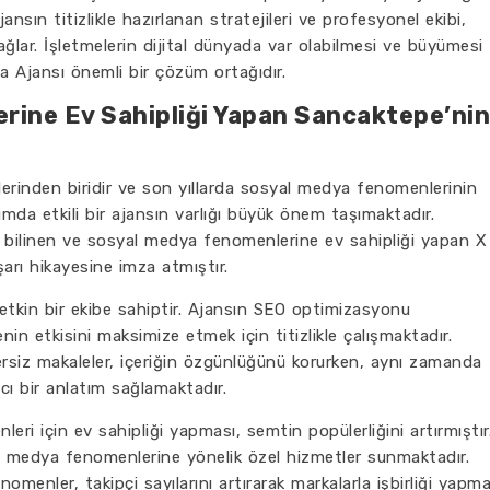
ansın titizlikle hazırlanan stratejileri ve profesyonel ekibi,
ağlar. İşletmelerin dijital dünyada var olabilmesi ve büyümesi
 Ajansı önemli bir çözüm ortağıdır.
ine Ev Sahipliği Yapan Sancaktepe’nin
erinden biridir ve son yıllarda sosyal medya fenomenlerinin
umda etkili bir ajansın varlığı büyük önem taşımaktadır.
 bilinen ve sosyal medya fenomenlerine ev sahipliği yapan X
arı hikayesine imza atmıştır.
yetkin bir ekibe sahiptir. Ajansın SEO optimizasyonu
in etkisini maksimize etmek için titizlikle çalışmaktadır.
ersiz makaleler, içeriğin özgünlüğünü korurken, aynı zamanda
cı bir anlatım sağlamaktadır.
i için ev sahipliği yapması, semtin popülerliğini artırmıştır
l medya fenomenlerine yönelik özel hizmetler sunmaktadır.
menler, takipçi sayılarını artırarak markalarla işbirliği yapm