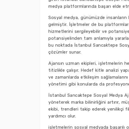
medya platformlarında başarı elde etm
Sosyal medya, günümüzde insanların 
gelmiştir. İşletmeler de bu platformları
hizmetlerini sergileyebilir ve potansiy
potansiyelinden tam anlamıyla yararlan
bu noktada İstanbul Sancaktepe Sosyal
çözümler sunar.
Ajansın uzman ekipleri, işletmelerin h
titizlikle çalışır. Hedef kitle analizi 
ve zamanlarda etkileşim sağlamalarını s
yönetimi gibi konularda da profesyone
İstanbul Sancaktepe Sosyal Medya Ajan
yöneterek marka bilinirliğini artırır, müş
ekibi, trendleri takip ederek yenilikçi 
yardımcı olur.
işletmelerin sosyal medyada başarılı o