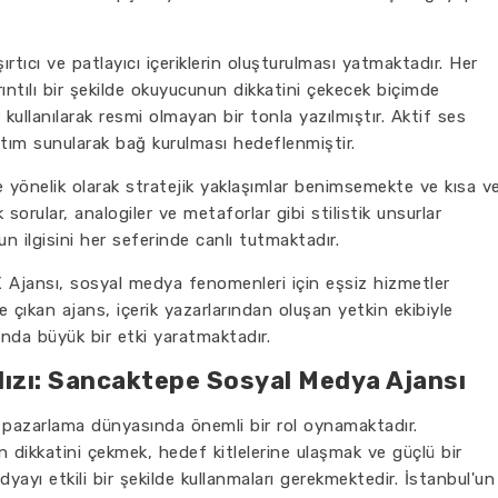
ırtıcı ve patlayıcı içeriklerin oluşturulması yatmaktadır. Her
ıntılı bir şekilde okuyucunun dikkatini çekecek biçimde
 kullanılarak resmi olmayan bir tonla yazılmıştır. Aktif ses
atım sunularak bağ kurulması hedeflenmiştir.
yönelik olarak stratejik yaklaşımlar benimsemekte ve kısa v
k sorular, analogiler ve metaforlar gibi stilistik unsurlar
n ilgisini her seferinde canlı tutmaktadır.
 Ajansı, sosyal medya fenomenleri için eşsiz hizmetler
e çıkan ajans, içerik yazarlarından oluşan yetkin ekibiyle
da büyük bir etki yaratmaktadır.
dızı: Sancaktepe Sosyal Medya Ajansı
pazarlama dünyasında önemli bir rol oynamaktadır.
rin dikkatini çekmek, hedef kitlelerine ulaşmak ve güçlü bir
dyayı etkili bir şekilde kullanmaları gerekmektedir. İstanbul'un