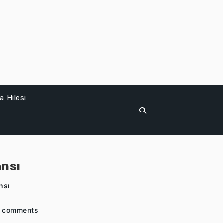
 Hilesi
ansı
nsı
 comments