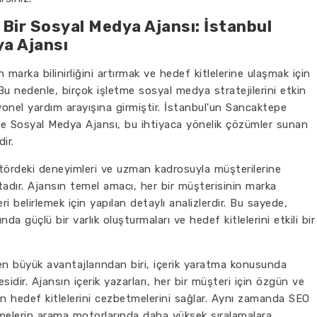
Bir Sosyal Medya Ajansı: İstanbul
a Ajansı
arka bilinirliğini artırmak ve hedef kitlelerine ulaşmak için
 Bu nedenle, birçok işletme sosyal medya stratejilerini etkin
yonel yardım arayışına girmiştir. İstanbul'un Sancaktepe
pe Sosyal Medya Ajansı, bu ihtiyaca yönelik çözümler sunan
ir.
ördeki deneyimleri ve uzman kadrosuyla müşterilerine
dır. Ajansın temel amacı, her bir müşterisinin marka
i belirlemek için yapılan detaylı analizlerdir. Bu sayede,
a güçlü bir varlık oluşturmaları ve hedef kitlelerini etkili bir
n büyük avantajlarından biri, içerik yaratma konusunda
idir. Ajansın içerik yazarları, her bir müşteri için özgün ve
arın hedef kitlelerini cezbetmelerini sağlar. Aynı zamanda SEO
etmelerin arama motorlarında daha yüksek sıralamalara