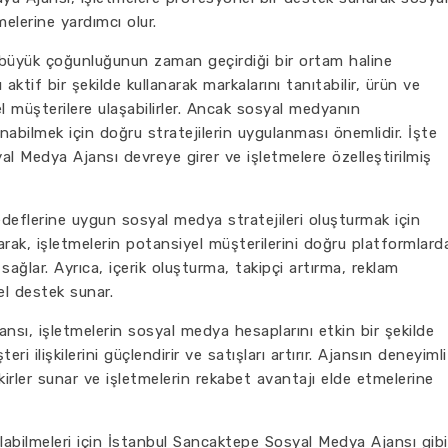
elerine yardımcı olur.
büyük çoğunluğunun zaman geçirdiği bir ortam haline
 aktif bir şekilde kullanarak markalarını tanıtabilir, ürün ve
el müşterilere ulaşabilirler. Ancak sosyal medyanın
abilmek için doğru stratejilerin uygulanması önemlidir. İşte
 Medya Ajansı devreye girer ve işletmelere özelleştirilmiş
edeflerine uygun sosyal medya stratejileri oluşturmak için
yaparak, işletmelerin potansiyel müşterilerini doğru platformlard
ağlar. Ayrıca, içerik oluşturma, takipçi artırma, reklam
l destek sunar.
sı, işletmelerin sosyal medya hesaplarını etkin bir şekilde
teri ilişkilerini güçlendirir ve satışları artırır. Ajansın deneyimli
fikirler sunar ve işletmelerin rekabet avantajı elde etmelerine
labilmeleri için İstanbul Sancaktepe Sosyal Medya Ajansı gibi