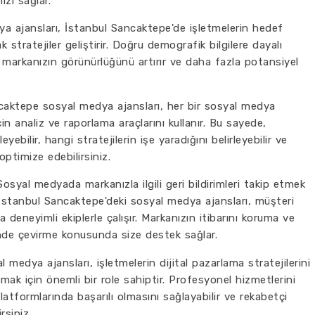
zı sağlar.
a ajansları, İstanbul Sancaktepe'de işletmelerin hedef
 stratejiler geliştirir. Doğru demografik bilgilere dayalı
markanızın görünürlüğünü artırır ve daha fazla potansiyel
caktepe sosyal medya ajansları, her bir sosyal medya
in analiz ve raporlama araçlarını kullanır. Bu sayede,
ebilir, hangi stratejilerin işe yaradığını belirleyebilir ve
optimize edebilirsiniz.
Sosyal medyada markanızla ilgili geri bildirimleri takip etmek
İstanbul Sancaktepe'deki sosyal medya ajansları, müşteri
 deneyimli ekiplerle çalışır. Markanızın itibarını koruma ve
önde çevirme konusunda size destek sağlar.
medya ajansları, işletmelerin dijital pazarlama stratejilerini
rmak için önemli bir role sahiptir. Profesyonel hizmetlerini
atformlarında başarılı olmasını sağlayabilir ve rekabetçi
rsiniz.