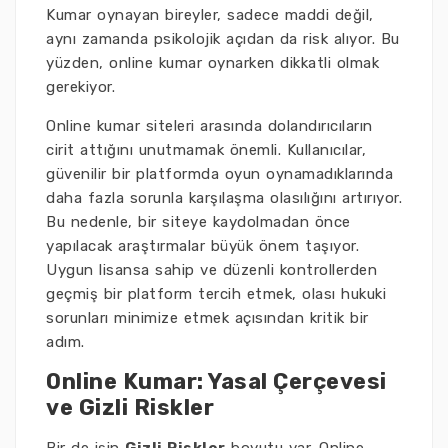
Kumar oynayan bireyler, sadece maddi değil,
aynı zamanda psikolojik açıdan da risk alıyor. Bu
yüzden, online kumar oynarken dikkatli olmak
gerekiyor.
Online kumar siteleri arasında dolandırıcıların
cirit attığını unutmamak önemli. Kullanıcılar,
güvenilir bir platformda oyun oynamadıklarında
daha fazla sorunla karşılaşma olasılığını artırıyor.
Bu nedenle, bir siteye kaydolmadan önce
yapılacak araştırmalar büyük önem taşıyor.
Uygun lisansa sahip ve düzenli kontrollerden
geçmiş bir platform tercih etmek, olası hukuki
sorunları minimize etmek açısından kritik bir
adım.
Online Kumar: Yasal Çerçevesi
ve Gizli Riskler