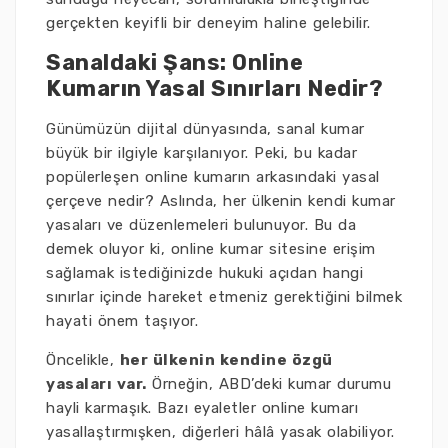
gerçekten keyifli bir deneyim haline gelebilir.
Sanaldaki Şans: Online
Kumarın Yasal Sınırları Nedir?
Günümüzün dijital dünyasında, sanal kumar
büyük bir ilgiyle karşılanıyor. Peki, bu kadar
popülerleşen online kumarın arkasındaki yasal
çerçeve nedir? Aslında, her ülkenin kendi kumar
yasaları ve düzenlemeleri bulunuyor. Bu da
demek oluyor ki, online kumar sitesine erişim
sağlamak istediğinizde hukuki açıdan hangi
sınırlar içinde hareket etmeniz gerektiğini bilmek
hayati önem taşıyor.
Öncelikle,
her ülkenin kendine özgü
yasaları var.
Örneğin, ABD’deki kumar durumu
hayli karmaşık. Bazı eyaletler online kumarı
yasallaştırmışken, diğerleri hâlâ yasak olabiliyor.