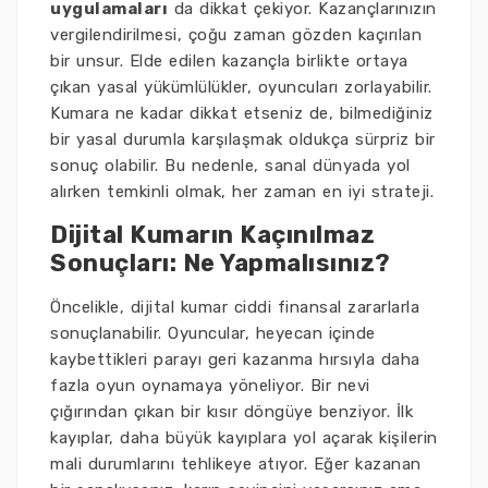
uygulamaları
da dikkat çekiyor. Kazançlarınızın
vergilendirilmesi, çoğu zaman gözden kaçırılan
bir unsur. Elde edilen kazançla birlikte ortaya
çıkan yasal yükümlülükler, oyuncuları zorlayabilir.
Kumara ne kadar dikkat etseniz de, bilmediğiniz
bir yasal durumla karşılaşmak oldukça sürpriz bir
sonuç olabilir. Bu nedenle, sanal dünyada yol
alırken temkinli olmak, her zaman en iyi strateji.
Dijital Kumarın Kaçınılmaz
Sonuçları: Ne Yapmalısınız?
Öncelikle, dijital kumar ciddi finansal zararlarla
sonuçlanabilir. Oyuncular, heyecan içinde
kaybettikleri parayı geri kazanma hırsıyla daha
fazla oyun oynamaya yöneliyor. Bir nevi
çığırından çıkan bir kısır döngüye benziyor. İlk
kayıplar, daha büyük kayıplara yol açarak kişilerin
mali durumlarını tehlikeye atıyor. Eğer kazanan