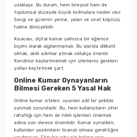
uzaklaşır. Bu durum, hem bireysel hem de
toplumsal düzeyde büyük kırılmalara neden olur.
Sevgi ve güvenin yerine, yalan ve sırat köprüsü
haline dönüşebilir.
Kısacası, dijital kumar yalnızca bir eğlence
biçimi olarak algılanmamalı. Bu alanda dikkatli
olmak, akıllı adımlar atmak oldukça önemli.
Kendinizi kaybetmemek için izlemeniz gereken
yolları keşfetmek şart.
Online Kumar Oynayanların
Bilmesi Gereken 5 Yasal Hak
Online kumar siteleri, oyunları adil bir şekilde
sunmak zorundadır. Bu, hem kullanıcıların zihin
rahatlığı için hem de hileli işlemleri önlemek
adına son derece önemlidir. Kumar oynarken,
kullanılan yazılımların lisanslı olması gerektiğini