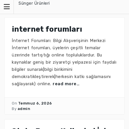
Skip
Sünger Ürünleri
to
content
internet forumları
İnternet Forumları: Bilgi Alışverişinin Merkezi
İnternet forumları, üyelerin çeşitli temalar
üzerinde tartıştığı online topluluklardur. Bu
kaynaklar geniş bir ziyaretçi yelpazesi için faydalı
bilgiler sunarak|bilgi birikimini
demokratikleştirerek|herkesin katkı sağlamasını
sağlayarak} online.
read more…
On
Temmuz 6, 2026
By
admin