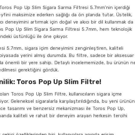
Toros Pop Up Slim Sigara Sarma Filtresi 5.7mm'nin içerdiği
 keyfini maksimize ederken sağlığı da ön planda tutar. Üstelik,
cı deneyimini artırmak için doğal ve akıcı bir dil kullanmak da
oros Pop Up Slim Sigara Sarma Filtresi 5.7mm, hem teknolojik
ndeki üstünlüğü ile öne çıkıyor.
i 5.7mm, sigara içim deneyimini zenginleştiren, kaliteli
 piyasada yerini almış durumda. Bu filtre, sadece bir aksesuar
ında önemli bir yere sahip. Detaylı incelememizde, bu ürünün n
dilmesi gerektiğini gördük.
nilik: Toros Pop Up Slim Filtre!
k olan Toros Pop Up Slim Filtre, kullanıcıların sigara içme
r. Geleneksel sigaralarla karşılaştırıldığında, bu yeni ürünün
nce tasarımı ve benzersiz mekanizması ile Toros Pop Up,
manda kaliteli ve rahat bir deneyim arayan herkesin tercihi
ekici özelliklerinden biri, kullanıcılara anında erişim