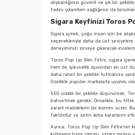
alışkanlığınızı güvenli ve şık bir şekil
tadını çıkarırken sağlığınızı da koruman
Sigara Keyfinizi Toros Po
Sigara içmek, çoğu insan için bir alışka
seçenekleriyle daha da üst seviyelere
deneyiminizi zirveye çıkaracak incelem
Toros Pop Up Slim Filtre, sigara içenle
hem de işlevsellik açısından en üst d
daha rahat bir şekilde tutmanıza yardım
Özellikle popüler markalarla uyumlu olan 
SEO odaklı bir şekilde düşünürsek, To
bahsetmek gerekir. Öncelikle, bu filtre
zararlı maddelerin bir kısmını süzer. Bu 
faktördür ve satın alma kararlarını etkil
Ayrıca, Toros Pop Up Slim Filtre'nin k
kullanıma hazır olması, sigara molası ve