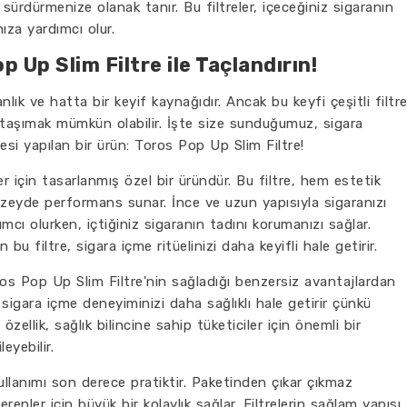
de sürdürmenize olanak tanır. Bu filtreler, içeceğiniz sigaranın
ıza yardımcı olur.
p Up Slim Filtre ile Taçlandırın!
nlık ve hatta bir keyif kaynağıdır. Ancak bu keyfi çeşitli filtr
 taşımak mümkün olabilir. İşte size sunduğumuz, sigara
esi yapılan bir ürün: Toros Pop Up Slim Filtre!
r için tasarlanmış özel bir üründür. Bu filtre, hem estetik
üzeyde performans sunar. İnce ve uzun yapısıyla sigaranızı
cı olurken, içtiğiniz sigaranın tadını korumanızı sağlar.
bu filtre, sigara içme ritüelinizi daha keyifli hale getirir.
ros Pop Up Slim Filtre'nin sağladığı benzersiz avantajlardan
 sigara içme deneyiminizi daha sağlıklı hale getirir çünkü
özellik, sağlık bilincine sahip tüketiciler için önemli bir
eyebilir.
ullanımı son derece pratiktir. Paketinden çıkar çıkmaz
renler için büyük bir kolaylık sağlar. Filtrelerin sağlam yapısı,