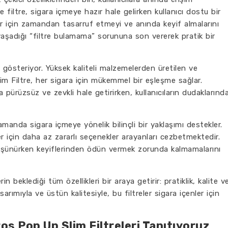
 filtre, sigara içmeye hazır hale gelirken kullanıcı dostu bir
ler için zamandan tasarruf etmeyi ve anında keyif almalarını
k yaşadığı “filtre bulamama” sorununa son vererek pratik bir
 gösteriyor. Yüksek kaliteli malzemelerden üretilen ve
m Filtre, her sigara için mükemmel bir eşleşme sağlar.
aha pürüzsüz ve zevkli hale getirirken, kullanıcıların dudaklarınd
anda sigara içmeye yönelik bilinçli bir yaklaşımı destekler.
er için daha az zararlı seçenekler arayanları cezbetmektedir.
 düşünürken keyiflerinden ödün vermek zorunda kalmamalarını
in beklediği tüm özellikleri bir araya getirir: pratiklik, kalite v
sarımıyla ve üstün kalitesiyle, bu filtreler sigara içenler için
oros Pop Up Slim Filtreleri Tanıtıyoruz