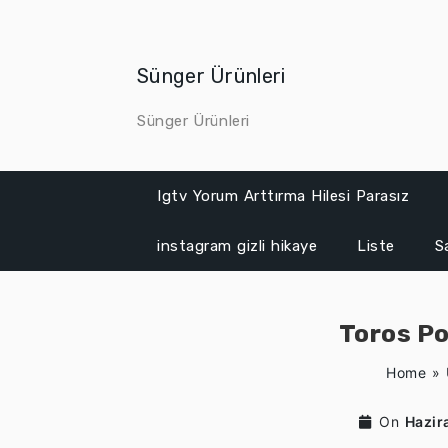
Skip
to
content
Sünger Ürünleri
Sünger Ürünleri
Igtv Yorum Arttırma Hilesi Parasız
instagram gizli hikaye
Liste
S
Toros Po
Home
»
On
Hazir