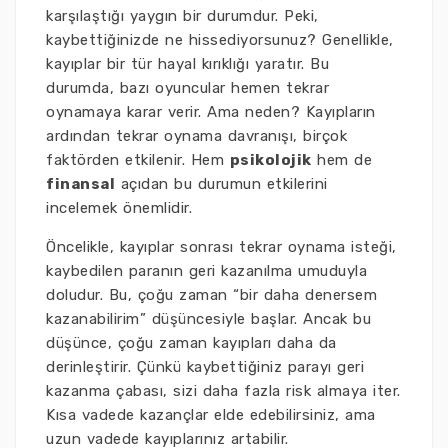
karşılaştığı yaygın bir durumdur. Peki,
kaybettiğinizde ne hissediyorsunuz? Genellikle,
kayıplar bir tür hayal kırıklığı yaratır. Bu
durumda, bazı oyuncular hemen tekrar
oynamaya karar verir. Ama neden? Kayıpların
ardından tekrar oynama davranışı, birçok
faktörden etkilenir. Hem
psikolojik
hem de
finansal
açıdan bu durumun etkilerini
incelemek önemlidir.
Öncelikle, kayıplar sonrası tekrar oynama isteği,
kaybedilen paranın geri kazanılma umuduyla
doludur. Bu, çoğu zaman “bir daha denersem
kazanabilirim” düşüncesiyle başlar. Ancak bu
düşünce, çoğu zaman kayıpları daha da
derinleştirir. Çünkü kaybettiğiniz parayı geri
kazanma çabası, sizi daha fazla risk almaya iter.
Kısa vadede kazançlar elde edebilirsiniz, ama
uzun vadede kayıplarınız artabilir.