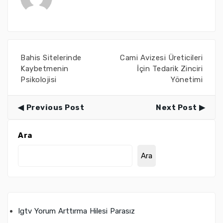
Bahis Sitelerinde
Cami Avizesi Üreticileri
Kaybetmenin
İçin Tedarik Zinciri
Psikolojisi
Yönetimi
Previous Post
Next Post
Ara
Ara
Igtv Yorum Arttırma Hilesi Parasız