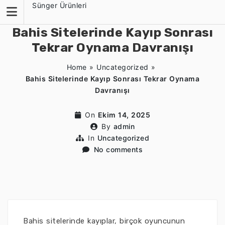
Skip
Sünger Ürünleri
to
content
Bahis Sitelerinde Kayıp Sonrası
Tekrar Oynama Davranışı
Home
»
Uncategorized
»
Bahis Sitelerinde Kayıp Sonrası Tekrar Oynama
Davranışı
On
Ekim 14, 2025
By
admin
In
Uncategorized
No comments
Bahis sitelerinde kayıplar, birçok oyuncunun